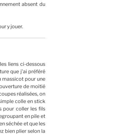
tonnement absent du
r y jouer.
les liens ci-dessous
ure que j’ai préféré
un massicot pour une
couverture de moitié
écoupes réalisées, on
simple colle en stick
pour coller les fils
 regroupant en pile et
ien séchée et que les
ez bien plier selon la