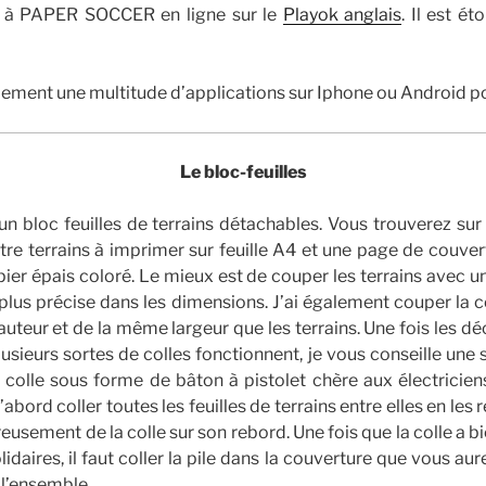
r à PAPER SOCCER en ligne sur le
Playok anglais
. Il est é
ement une multitude d’applications sur Iphone ou Android pou
Le bloc-feuilles
 un bloc feuilles de terrains détachables. Vous trouverez sur 
re terrains à imprimer sur feuille A4 et une page de couvert
ier épais coloré. Le mieux est de couper les terrains avec 
lus précise dans les dimensions. J’ai également couper la 
auteur et de la même largeur que les terrains. Une fois les d
usieurs sortes de colles fonctionnent, je vous conseille une 
colle sous forme de bâton à pistolet chère aux électriciens 
d’abord coller toutes les feuilles de terrains entre elles en les
usement de la colle sur son rebord. Une fois que la colle a b
lidaires, il faut coller la pile dans la couverture que vous aur
l’ensemble.