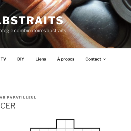
ABSTRAITS
ratégie combinatoires abstraits
s TV
DIY
Liens
À propos
Contact
AR
PAPATILLEUL
CCER