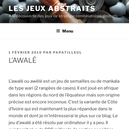
Aller
LES JEUX ABSTRAITS
au
A la découverte des jeux de stratégie combinatoires abstraits
contenu
principal
Menu
PUBLIÉ
1 FÉVRIER 2010
PAR
PAPATILLEUL
LE
L’AWALÉ
L’awalé ou awélé est un jeu de semailles ou de mankala
de type wari (2 rangées de cases). Il est joué en afrique
dans les régions du nord de l’équateur mais son origine
précise est encore inconnue. C’est la variante de Côte
d’Ivoire qui est maintenant la plus répandue dans le
monde et dont je m’intéresserai le plus sur ce blog. Le
jeu d’awalé a été résolu par ordinateur il y a peu. Il