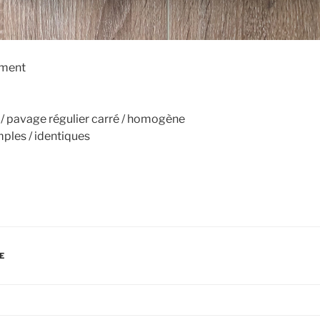
ement
 / pavage régulier carré / homogène
mples / identiques
E