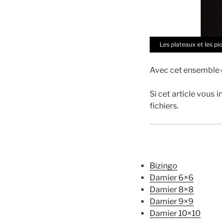
Les plateaux et les pi
Avec cet ensemble de
Si cet article vous 
fichiers.
Bizingo
Damier 6×6
Damier 8×8
Damier 9×9
Damier 10×10