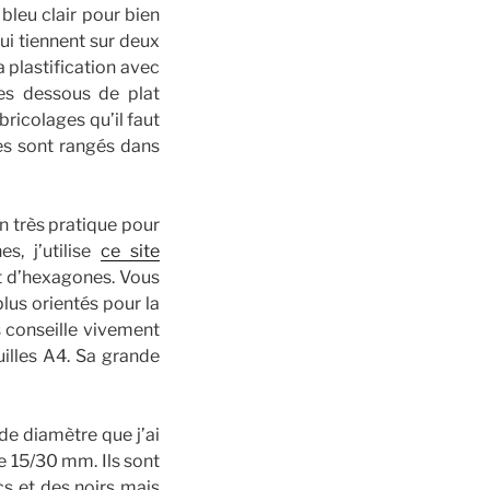
bleu clair pour bien
qui tiennent sur deux
 plastification avec
des dessous de plat
ricolages qu’il faut
tes sont rangés dans
n très pratique pour
s, j’utilise
ce site
nt d’hexagones. Vous
lus orientés pour la
s conseille vivement
uilles A4. Sa grande
de diamètre que j’ai
 15/30 mm. Ils sont
cs et des noirs mais