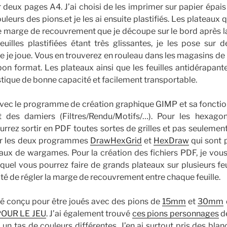
deux pages A4. J’ai choisi de les imprimer sur papier épais 
couleurs des pions.et je les ai ensuite plastifiés. Les plateaux 
ne marge de recouvrement que je découpe sur le bord après la
euilles plastifiées étant très glissantes, je les pose sur 
e je joue. Vous en trouverez en rouleau dans les magasins de b
on format. Les plateaux ainsi que les feuilles antidérapan
tique de bonne capacité et facilement transportable.
r avec le programme de création graphique GIMP et sa fonctio
et des damiers (Filtres/Rendu/Motifs/…). Pour les hexagone
rrez sortir en PDF toutes sortes de grilles et pas seuleme
ser les deux programmes
DrawHexGrid
et
HexDraw
qui sont p
eaux de wargames. Pour la création des fichiers PDF, je vou
quel vous pourrez faire de grands plateaux sur plusieurs fe
lité de régler la marge de recouvrement entre chaque feuille.
té conçu pour être joués avec des pions de
15mm
et
30mm
OUR LE JEU
. J’ai également trouvé
ces pions personnages
de
 un tas de couleurs différentes. J’en ai surtout pris des blan