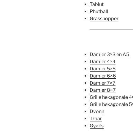
Tablut
Phutball
Grasshopper
Damier 3×3 en A5
Damier 4×4
Damier 5×5
Damier 6×6
Damier 7×7
Damier 8×7
Grille hexagonale 4
Grille hexagonale 5
Dvonn
Tzaar
Gygès