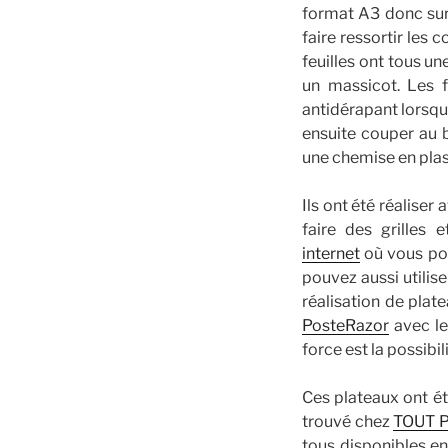
format A3 donc sur 
faire ressortir les 
feuilles ont tous u
un massicot. Les f
antidérapant lorsqu
ensuite couper au b
une chemise en plas
Ils ont été réalise
faire des grilles 
internet
où vous pou
pouvez aussi utili
réalisation de plat
PosteRazor
avec le
force est la possibi
Ces plateaux ont é
trouvé chez
TOUT P
tous disponibles en