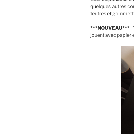
quelques autres cou
feutres et gommettes
***NOUVEAU***
jouent avec papier 