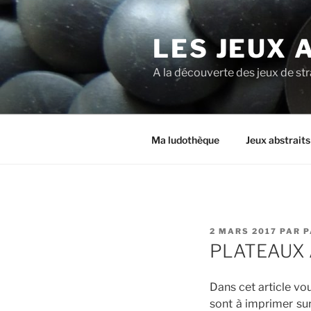
Aller
au
LES JEUX 
contenu
principal
A la découverte des jeux de st
Ma ludothèque
Jeux abstrait
PUBLIÉ
2 MARS 2017
PAR
P
LE
PLATEAUX 
Dans cet article vo
sont à imprimer sur