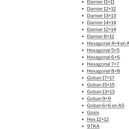
Damier 11×11
Damier 12×12
Damier 13×13
Damier 14×14
Damier 12×14
Damier 8×12
Hexagonal 4×4 en 
Hexagonal 5×5
Hexagonal 6×6
Hexagonal 7×7
Hexagonal 8×8
Goban 17×17
Goban 15×15
Goban 13×13
Goban 9×9
Goban 6×6 en A5
Gosix
Hex 12×12
9TKA