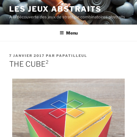
LES JEUX ABSTRAITS
A la découverte des jeux de stratégie combinatoires abstraits
Menu
7 JANVIER 2017
PAR
PAPATILLEUL
THE CUBE²