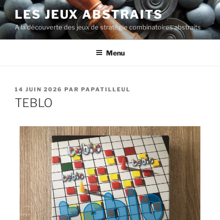
LES JEUX ABSTRAITS
A la découverte des jeux de stratégie combinatoires abstraits
Menu
14 JUIN 2026
PAR
PAPATILLEUL
TEBLO