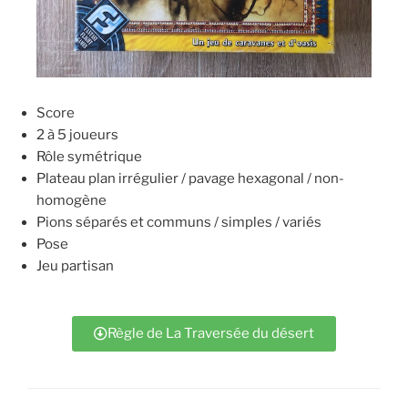
Score
2 à 5 joueurs
Rôle symétrique
Plateau plan irrégulier / pavage hexagonal / non-
homogène
Pions séparés et communs / simples / variés
Pose
Jeu partisan
Règle de La Traversée du désert