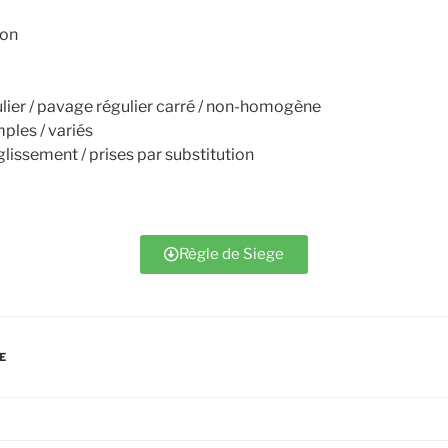
ion
ulier / pavage régulier carré / non-homogène
ples / variés
issement / prises par substitution
Règle de Siege
E