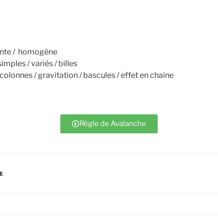
ente / homogène
mples / variés / billes
olonnes / gravitation / bascules / effet en chaine
Règle de Avalanche
E