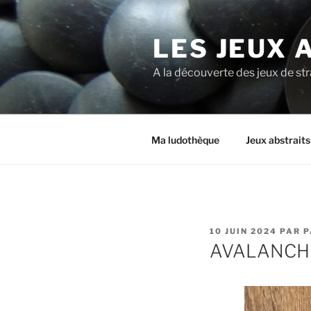
LES JEUX 
A la découverte des jeux de st
Ma ludothèque
Jeux abstrait
10 JUIN 2024
PAR
P
AVALANCH