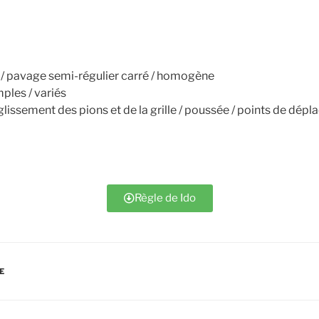
 / pavage semi-régulier carré / homogène
ples / variés
issement des pions et de la grille / poussée / points de dépl
Règle de Ido
E