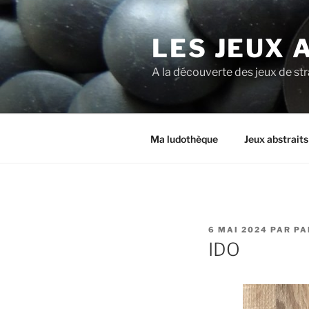
LES JEUX 
A la découverte des jeux de st
Ma ludothèque
Jeux abstrait
6 MAI 2024
PAR
PA
IDO