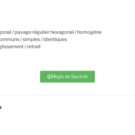
gonal / pavage régulier hexagonal / homogène
communs / simples / identiques
issement / retrait
Règle de Sputnik
E