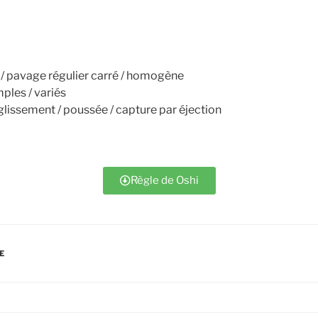
 / pavage régulier carré / homogène
ples / variés
lissement / poussée / capture par éjection
Règle de Oshi
E