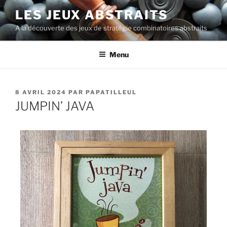
LES JEUX ABSTRAITS
A la découverte des jeux de stratégie combinatoires abstraits
Menu
8 AVRIL 2024
PAR
PAPATILLEUL
JUMPIN’ JAVA